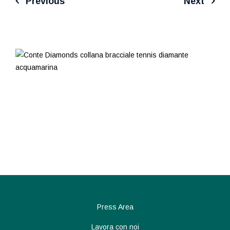
Previous
Next
Navigazione
articoli
Press Area
Lavora con noi