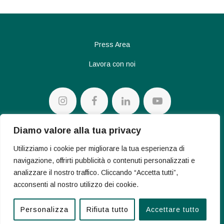
Press Area
Lavora con noi
Diamo valore alla tua privacy
Privacy policy
Utilizziamo i cookie per migliorare la tua esperienza di
Cookie Policy
navigazione, offrirti pubblicità o contenuti personalizzati e
analizzare il nostro traffico. Cliccando “Accetta tutti”,
acconsenti al nostro utilizzo dei cookie.
© 2026 Conte Diamonds S.p.a. – V.le Achille Papa 30 – 20149
Milano – P.I.-C.F. 07283330962
Personalizza
Rifiuta tutto
Accettare tutto