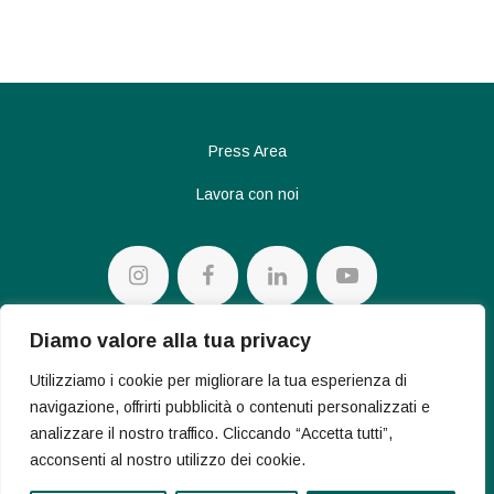
Press Area
Lavora con noi
Diamo valore alla tua privacy
Privacy policy
Utilizziamo i cookie per migliorare la tua esperienza di
Cookie Policy
navigazione, offrirti pubblicità o contenuti personalizzati e
analizzare il nostro traffico. Cliccando “Accetta tutti”,
acconsenti al nostro utilizzo dei cookie.
© 2026 Conte Diamonds S.p.a. – V.le Achille Papa 30 – 20149