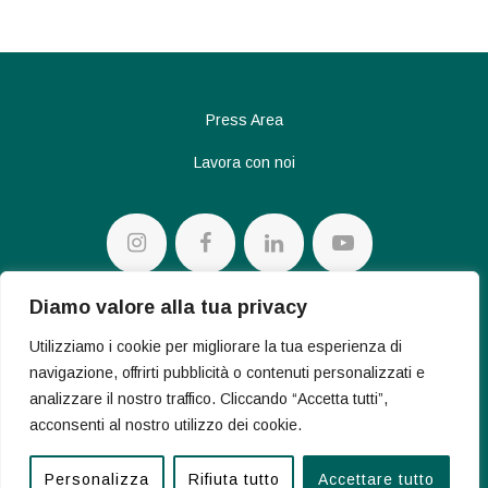
Press Area
Lavora con noi
Diamo valore alla tua privacy
Privacy policy
Utilizziamo i cookie per migliorare la tua esperienza di
Cookie Policy
navigazione, offrirti pubblicità o contenuti personalizzati e
analizzare il nostro traffico. Cliccando “Accetta tutti”,
acconsenti al nostro utilizzo dei cookie.
© 2026 Conte Diamonds S.p.a. – V.le Achille Papa 30 – 20149
Milano – P.I.-C.F. 07283330962
Personalizza
Rifiuta tutto
Accettare tutto