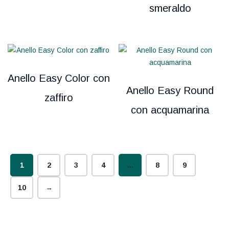
smeraldo
Anello Easy Color con
Anello Easy Round
zaffiro
con acquamarina
1
2
3
4
…
8
9
10
→