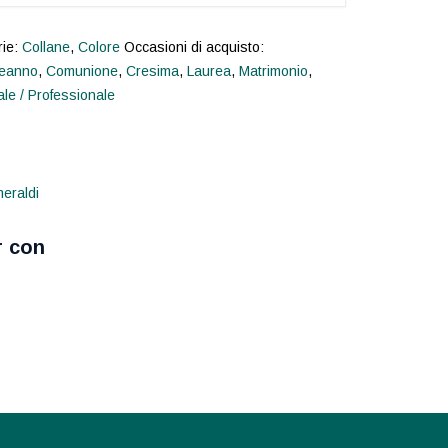
rie:
Collane
,
Colore
Occasioni di acquisto:
eanno
,
Comunione
,
Cresima
,
Laurea
,
Matrimonio
,
e / Professionale
r con