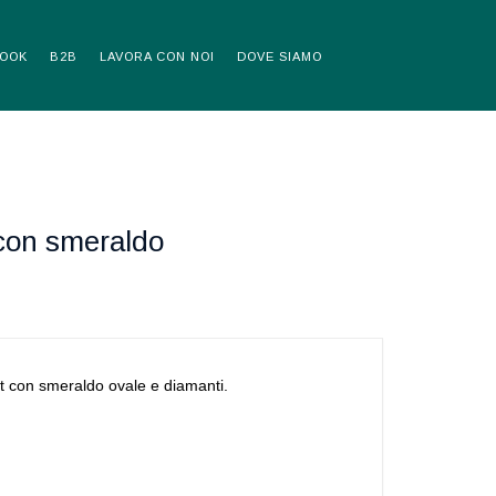
OOK
B2B
LAVORA CON NOI
DOVE SIAMO
con smeraldo
kt con smeraldo ovale e diamanti.