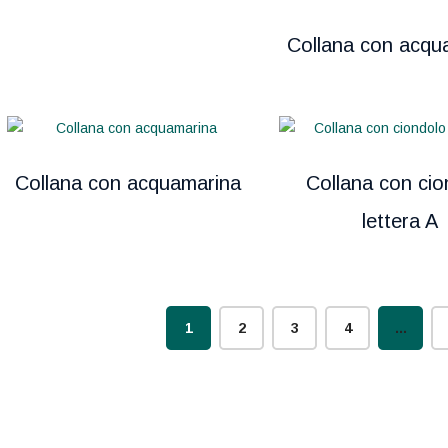
Collana con acqu
Collana con acquamarina
Collana con cio
lettera A
1
2
3
4
…