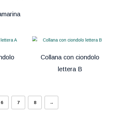
amarina
ndolo
Collana con ciondolo
lettera B
6
7
8
→